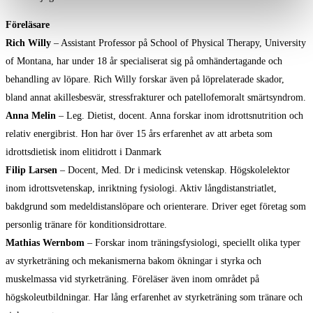
Föreläsare
Rich Willy
– Assistant Professor på School of Physical Therapy, University
of Montana, har under 18 år specialiserat sig på omhändertagande och
behandling av löpare. Rich Willy forskar även på löprelaterade skador,
bland annat akillesbesvär, stressfrakturer och patellofemoralt smärtsyndrom.
Anna Melin
– Leg. Dietist, docent. Anna forskar inom idrottsnutrition och
relativ energibrist. Hon har över 15 års erfarenhet av att arbeta som
idrottsdietisk inom elitidrott i Danmark
Filip Larsen
– Docent, Med. Dr i medicinsk vetenskap. Högskolelektor
inom idrottsvetenskap, inriktning fysiologi. Aktiv långdistanstriatlet,
bakdgrund som medeldistanslöpare och orienterare. Driver eget företag som
personlig tränare för konditionsidrottare.
Mathias Wernbom
– Forskar inom träningsfysiologi, speciellt olika typer
av styrketräning och mekanismerna bakom ökningar i styrka och
muskelmassa vid styrketräning. Föreläser även inom området på
högskoleutbildningar. Har lång erfarenhet av styrketräning som tränare och