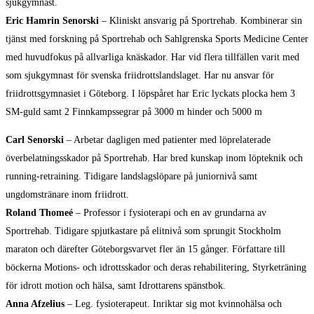
sjukgymnast.
Eric Hamrin Senorski
– Kliniskt ansvarig på Sportrehab. Kombinerar sin
tjänst med forskning på Sportrehab och Sahlgrenska Sports Medicine Center
med huvudfokus på allvarliga knäskador. Har vid flera tillfällen varit med
som sjukgymnast för svenska friidrottslandslaget. Har nu ansvar för
friidrottsgymnasiet i Göteborg. I löpspåret har Eric lyckats plocka hem 3
SM-guld samt 2 Finnkampssegrar på 3000 m hinder och 5000 m
Carl Senorski
– Arbetar dagligen med patienter med löprelaterade
överbelatningsskador på Sportrehab. Har bred kunskap inom löpteknik och
running-retraining. Tidigare landslagslöpare på juniornivå samt
ungdomstränare inom friidrott.
Roland Thomeé
– Professor i fysioterapi och en av grundarna av
Sportrehab. Tidigare spjutkastare på elitnivå som sprungit Stockholm
maraton och därefter Göteborgsvarvet fler än 15 gånger. Författare till
böckerna Motions- och idrottsskador och deras rehabilitering, Styrketräning
för idrott motion och hälsa, samt Idrottarens spänstbok.
Anna Afzelius
– Leg. fysioterapeut. Inriktar sig mot kvinnohälsa och