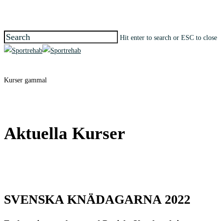
Skip
to
main
Hit enter to search or ESC to close
content
Close
Search
search
Menu
Kurser gammal
Aktuella Kurser
SVENSKA KNÄDAGARNA 2022