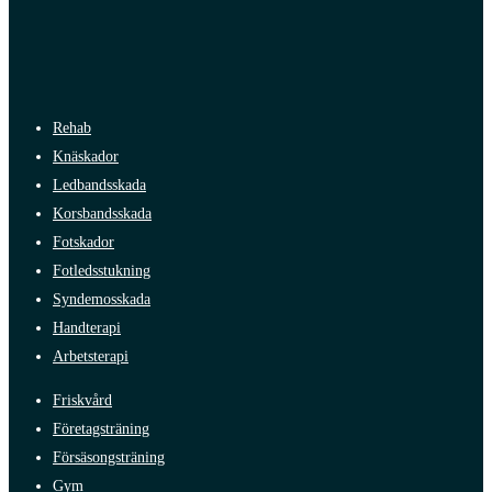
Rehab
Knäskador
Ledbandsskada
Korsbandsskada
Fotskador
Fotledsstukning
Syndemosskada
Handterapi
Arbetsterapi
Friskvård
Företagsträning
Försäsongsträning
Gym