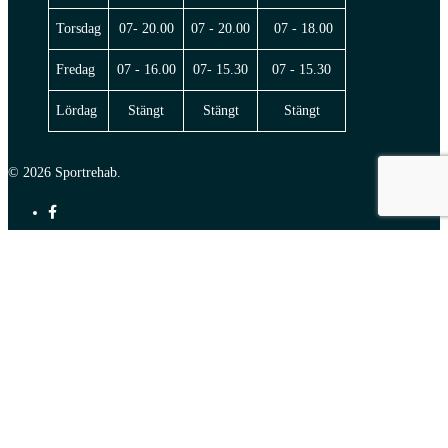
Torsdag
07- 20.00
07 - 20.00
07 - 18.00
Fredag
07 - 16.00
07- 15.30
07 - 15.30
Lördag
Stängt
Stängt
Stängt
© 2026 Sportrehab.
facebook
instagram
Hem
Fysioterapi & Handterapi
Videobesök