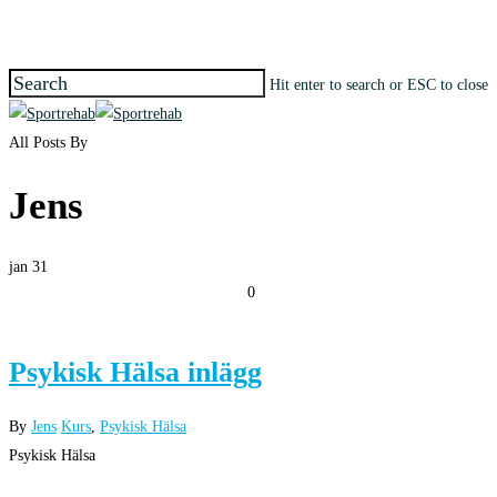
Skip
to
main
Hit enter to search or ESC to close
content
Close
Search
search
Menu
All Posts By
Jens
jan
31
0
Psykisk Hälsa inlägg
By
Jens
Kurs
,
Psykisk Hälsa
Psykisk Hälsa