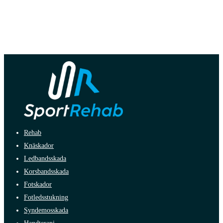
Rehab
Knäskador
Ledbandsskada
Korsbandsskada
Fotskador
Fotledsstukning
Syndemosskada