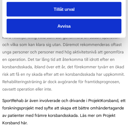
Behandling och prognos
Tillåt urval
Behandling inleds alltid med att sätta igång med
rehabiliteringsträning så fort som möjligt. Somliga genomför en
Avvisa
operation för att rekonstruera ett nytt korsband, det finns dock inga
klara riktlinjer kring vilka som bör genomföra en sådan operation
och vilka som kan klara sig utan. Däremot rekommenderas oftast
unga personer och personer med hög aktivitetsnivå att genomföra
en operation. Det tar lång tid att återkomma till idrott efter en
korsbandsskada, ibland över ett år, det förekommer tyvärr en ökad
risk att få en ny skada efter att en korsbandsskada har uppkommit.
Rehabiliteringsträning är dock avgörande för framtidsprognosen,
oavsett operation eller inte.
SportRehab är även involverade och drivande i ProjektKorsband, ett
forskningsprojekt med syfte att skapa ett bättre omhändertagande
av patienter med främre korsbandsskada. Läs mer om Projekt
Korsband här.