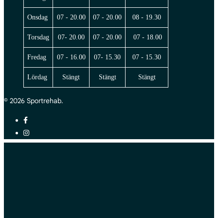
Onsdag
07 - 20.00
07 - 20.00
08 - 19.30
Torsdag
07- 20.00
07 - 20.00
07 - 18.00
Fredag
07 - 16.00
07- 15.30
07 - 15.30
Lördag
Stängt
Stängt
Stängt
© 2026 Sportrehab.
facebook
instagram
Hem
Fysioterapi & Handterapi
Arbetsterapi & Psykisk häls
Videobesök
Andra tjänster
Handterapi
Psykisk Hälsa vuxna
Kurser
Kvinnohälsa
Psykisk Hälsa barn & unga
Ortoped