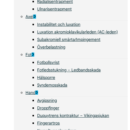
Radialisentrapment
Ulnarisentrapment
Axel
Instabilitet och luxation
Luxation akromioklavikularleden (AC-leden)
Subakromiell smärta/Impingement
Överbelastning
Fot
Fotbollsvrist
Fotledsstukning – Ledbandsskada
Hälsporre
Syndemosskada
Hand
Avgipsning
Droppfinger
Dupuytrens kontraktur – Vikingasjukan
Fingerartros