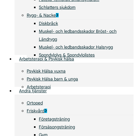
Schlatters sjukdom
Rygg- & Nacke
Diskbråck
Muskel- och ledbandsskador Bröst- och
Ländrygg
Muskel- och ledbandsskador Halsrygg
Spondylolys & Spondylolistes
Arbetsterapi & Psykisk hälsa
Psykisk Hälsa vuxna
Psykisk Hälsa barn & unga
Arbetsterapi
Andra tjänster
Ortoped
Friskvård
Företagsträning
Försäsongsträning
Gym