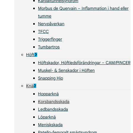
Karpaltunnelsyndrom
Morbus de Quervain – Inflammation i hand eller
tumme
Nervpåverkan
TFCC
Triggerfinger
Tumbartros
Höft
Höftskador, Höftledsförändringar – CAM/PINCER
Muskel- & Senskador i Höften
Snapping Hip
Knä
Hopparknä
Korsbandsskada
Ledbandsskada
Löparknä
Meniskskada
Patello-femoralt smärtsyndrom