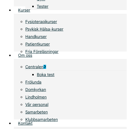
Tester
Kurser
Fysioterapikurser
Psykisk Hälsa-kurser
Handkurser
Patientkurser
Fria Föreläsningar
Om oss
Centralen
Boka test
Frölunda
Domkyrkan
Lindholmen
Vår personal
Samarbeten
Klubbsamarbeten
Kontakt