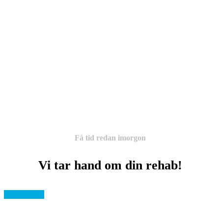
Endast 200 kr / besök
Gratis för dig under 20 år
Högkostnadskort gäller
Ingen remiss krävs
Få tid redan imorgon
Vi tar hand om din rehab!
Boka Tid Här