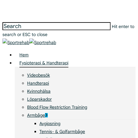
Skip
Clo
to
Me
main
Hit enter to
content
search or ESC to close
Close
Search
search
Menu
Hem
Fysioterapi & Handterapi
Videobesök
Handterapi
Kvinnohälsa
Löparskador
Blood Flow Restriction Training
Armbåge
Avgipsning
Tennis- & Golfarmbåge