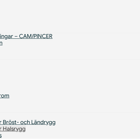
ringar – CAM/PINCER
n
drom
r Bröst- och Ländrygg
r Halsrygg
s