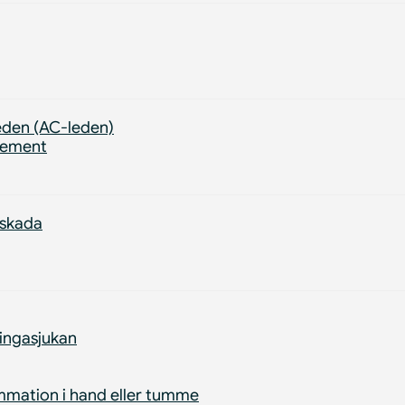
eden (AC-leden)
gement
sskada
ingasjukan
mmation i hand eller tumme