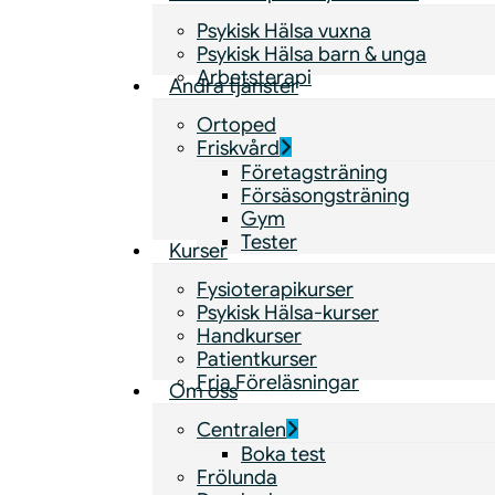
Psykisk Hälsa vuxna
Psykisk Hälsa barn & unga
Arbetsterapi
Andra tjänster
Ortoped
Friskvård
Företagsträning
Försäsongsträning
Gym
Tester
Kurser
Fysioterapikurser
Psykisk Hälsa-kurser
Handkurser
Patientkurser
Fria Föreläsningar
Om oss
Centralen
Boka test
Frölunda