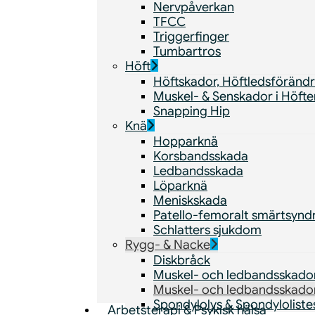
Nervpåverkan
TFCC
Triggerfinger
Tumbartros
Höft
Höftskador, Höftledsföränd
Muskel- & Senskador i Höfte
Snapping Hip
Knä
Hopparknä
Korsbandsskada
Ledbandsskada
Löparknä
Meniskskada
Patello-femoralt smärtsyn
Schlatters sjukdom
Rygg- & Nacke
Diskbråck
Muskel- och ledbandsskado
Muskel- och ledbandsskado
Spondylolys & Spondyloliste
Arbetsterapi & Psykisk hälsa