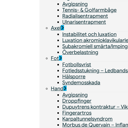
Avgipsning
Tennis- & Golfarmbåge
Radialisentrapment
Ulnarisentrapment
Axel
Instabilitet och luxation
Luxation akromioklavikularl
Subakromiell smärta/Impin
Överbelastning
Fot
Fotbollsvrist
Fotledsstukning – Ledband
Hälsporre
Syndemosskada
Hand
Avgipsning
Droppfinger
Dupuytrens kontraktur – Vik
Fingerartros
Karpaltunnelsyndrom
Morbus de Quervain – Infla