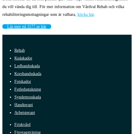
du vill vända dig till. För mer information om Vårdval Rehab och vilka
rehabiliteringsmottagningar som är valbara,
klicka här
.
Läs mer på 1177.se här
Rehab
Knäskador
Ledbandsskada
Korsbandsskada
Fotskador
Fotledsstukning
Syndemosskada
Handterapi
Arbetsterapi
Friskvård
Företagsträning