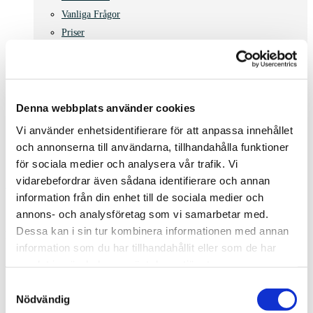
Vanliga Frågor
Priser
Jobba hos oss
Synpunkter
BOKA TID
Avboka
Denna webbplats använder cookies
facebook
instagram
Vi använder enhetsidentifierare för att anpassa innehållet
search
och annonserna till användarna, tillhandahålla funktioner
för sociala medier och analysera vår trafik. Vi
vidarebefordrar även sådana identifierare och annan
Fysioterapi & Handterapi
Fotskador
information från din enhet till de sociala medier och
annons- och analysföretag som vi samarbetar med.
Dessa kan i sin tur kombinera informationen med annan
Rehabilitering
information som du har tillhandahållit eller som de har
samlat in när du har använt deras tjänster.
Fotskador
Samtyckesval
Nödvändig