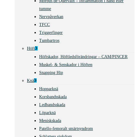
Morbus de Quervain – Inflammation i hand eller
tumme
Nervpåverkan
TFCC
Triggerfinger
Tumbartros
Höft
Höftskador, Höftledsförändringar – CAM/PINCER
Muskel- & Senskador i Höften
Snapping Hip
Knä
Hopparknä
Korsbandsskada
Ledbandsskada
Löparknä
Meniskskada
Patello-femoralt smärtsyndrom
Schlatters sjukdom