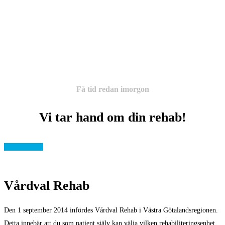
Högkostnadskort gäller
Ingen remiss krävs
Få tid redan imorgon
Vi tar hand om din rehab!
Boka Tid Här
Vårdval Rehab
Den 1 september 2014 infördes Vårdval Rehab i Västra Götalandsregionen.
Detta innebär att du som patient själv kan välja vilken rehabiliteringsenhet