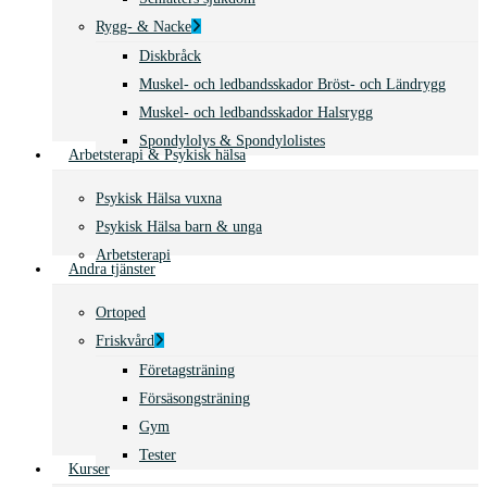
Rygg- & Nacke
Diskbråck
Muskel- och ledbandsskador Bröst- och Ländrygg
Muskel- och ledbandsskador Halsrygg
Spondylolys & Spondylolistes
Arbetsterapi & Psykisk hälsa
Psykisk Hälsa vuxna
Psykisk Hälsa barn & unga
Arbetsterapi
Andra tjänster
Ortoped
Friskvård
Företagsträning
Försäsongsträning
Gym
Tester
Kurser