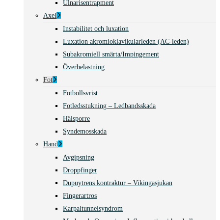
Ulnarisentrapment
Axel
Instabilitet och luxation
Luxation akromioklavikularleden (AC-leden)
Subakromiell smärta/Impingement
Överbelastning
Fot
Fotbollsvrist
Fotledsstukning – Ledbandsskada
Hälsporre
Syndemosskada
Hand
Avgipsning
Droppfinger
Dupuytrens kontraktur – Vikingasjukan
Fingerartros
Karpaltunnelsyndrom