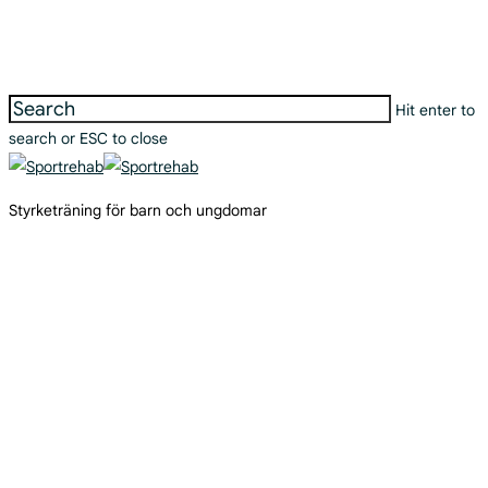
Skip
to
main
content
Hit enter to
search or ESC to close
Close
Search
search
Menu
Styrketräning för barn och ungdomar