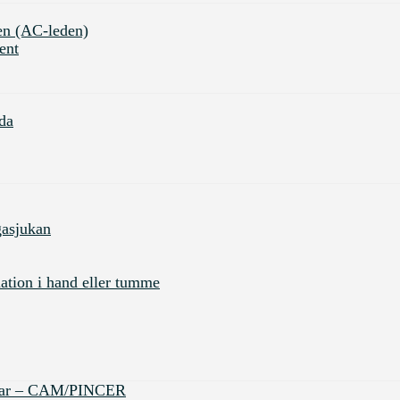
en (AC-leden)
ent
da
gasjukan
tion i hand eller tumme
ingar – CAM/PINCER