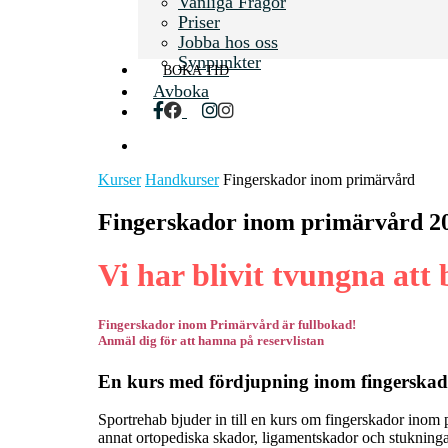
Vanliga Frågor
Priser
Jobba hos oss
Synpunkter
BOKA TID
Avboka
facebook
instagram
search
Kurser
Handkurser
Fingerskador inom primärvård
Fingerskador inom primärvård 2
Vi har blivit tvungna att 
Fingerskador inom Primärvård är fullbokad!
Anmäl dig för att hamna på reservlistan
En kurs med fördjupning inom fingerskado
Sportrehab bjuder in till en kurs om fingerskador ino
annat ortopediska skador, ligamentskador och stukninga