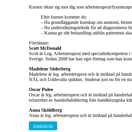
Kursen riktar sig mot dig som arbetsterapeut/fysiotera
Efter kursen kommer du:
– Ha grundläggande kunskap om anatomi, biomeka
– Ha undersökningsteknik för att diagnostisera f
– Kunna ge rätt behandling utifrån patientens ska
Föreläsare:
Scott McDonald
Scott är Leg. Arbetsterapeut med specialistkompetens i 
Sverige. Sedan 2008 har han eget företag som han komb
Madelene Söderberg
Madelene är leg. arbetsterapeut och är inriktad på hand
NÄL och Uddevalla sjukhus. Studerar just nu för en magi
Oscar Puleo
Oscar är leg. arbetsterapeut och är inriktad på handreh
erfarenhet av handrehabilitering från handkirurgiska kli
Anna Sköldberg
Anna är leg. arbetsterapeut och är inriktad på handreha
Anmäl dig här