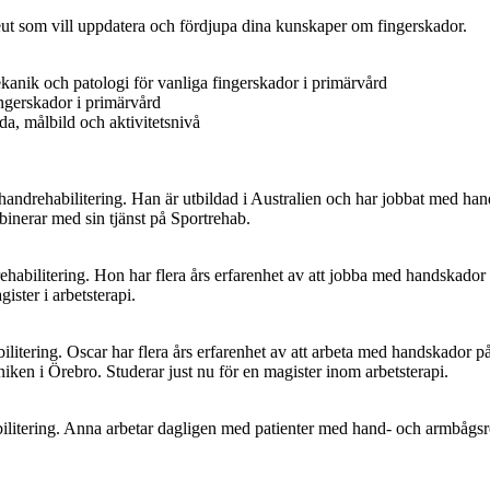
peut som vill uppdatera och fördjupa dina kunskaper om fingerskador.
nik och patologi för vanliga fingerskador i primärvård
ingerskador i primärvård
da, målbild och aktivitetsnivå
handrehabilitering. Han är utbildad i Australien och har jobbat med ha
inerar med sin tjänst på Sportrehab.
rehabilitering. Hon har flera års erfarenhet av att jobba med handskado
ster i arbetsterapi.
abilitering. Oscar har flera års erfarenhet av att arbeta med handskador
niken i Örebro. Studerar just nu för en magister inom arbetsterapi.
bilitering. Anna arbetar dagligen med patienter med hand- och armbågsr