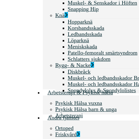
Muskel- & Senskador i Höften
Snapping Hip
Knä
Hopparknä
Korsbandsskada
Ledbandsskada
Löparknä
Meniskskada
Patello-femoralt smärtsyndrom
Schlatters sjukdom
Rygg- & Nacke
Diskbråck
Muskel- och ledbandsskador Br
Muskel- och ledbandsskador H
Spondylolys & Spondylolistes
Arbetsterapi & Psykisk hälsa
Psykisk Hälsa vuxna
Psykisk Hälsa barn & unga
Arbetsterapi
Andra tjänster
Ortoped
Friskvård