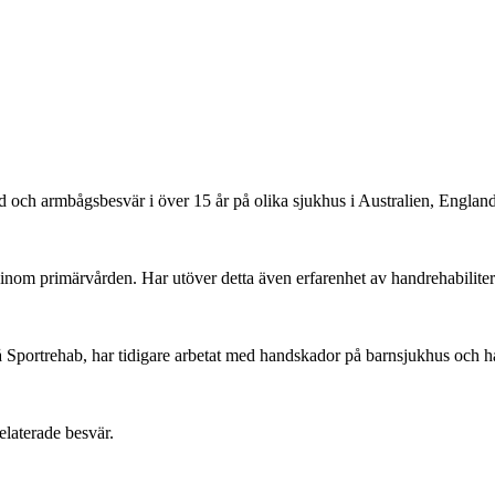
nd och armbågsbesvär i över 15 år på olika sjukhus i Australien, Englan
r inom primärvården. Har utöver detta även erfarenhet av handrehabiliter
 på Sportrehab, har tidigare arbetat med handskador på barnsjukhus och 
elaterade besvär.