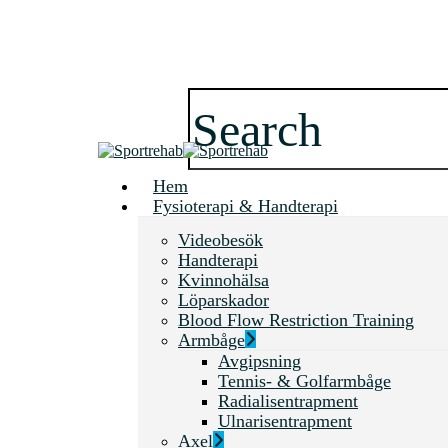
Skip
to
main
content
Close
Search
search
Menu
Hem
Fysioterapi & Handterapi
Videobesök
Handterapi
Kvinnohälsa
Löparskador
Blood Flow Restriction Training
Armbåge
Avgipsning
Tennis- & Golfarmbåge
Radialisentrapment
Ulnarisentrapment
Axel