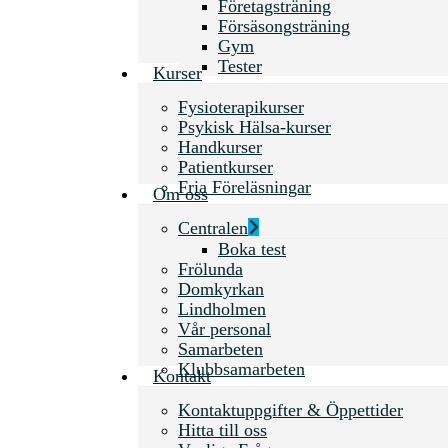
Företagsträning
Försäsongsträning
Gym
Tester
Kurser
Fysioterapikurser
Psykisk Hälsa-kurser
Handkurser
Patientkurser
Fria Föreläsningar
Om oss
Centralen
Boka test
Frölunda
Domkyrkan
Lindholmen
Vår personal
Samarbeten
Klubbsamarbeten
Kontakt
Kontaktuppgifter & Öppettider
Hitta till oss