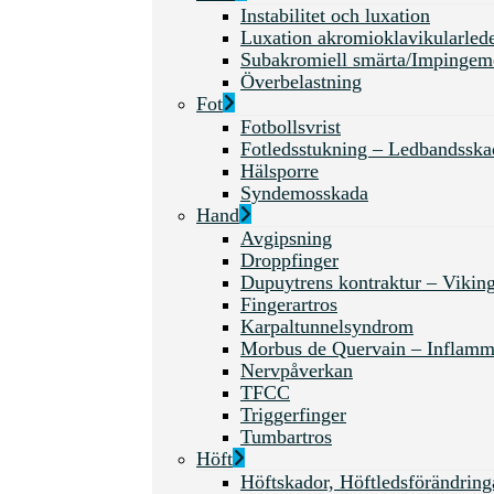
Instabilitet och luxation
Luxation akromioklavikularled
Subakromiell smärta/Impingem
Överbelastning
Fot
Fotbollsvrist
Fotledsstukning – Ledbandsska
Hälsporre
Syndemosskada
Hand
Avgipsning
Droppfinger
Dupuytrens kontraktur – Vikin
Fingerartros
Karpaltunnelsyndrom
Morbus de Quervain – Inflamma
Nervpåverkan
TFCC
Triggerfinger
Tumbartros
Höft
Höftskador, Höftledsförändr