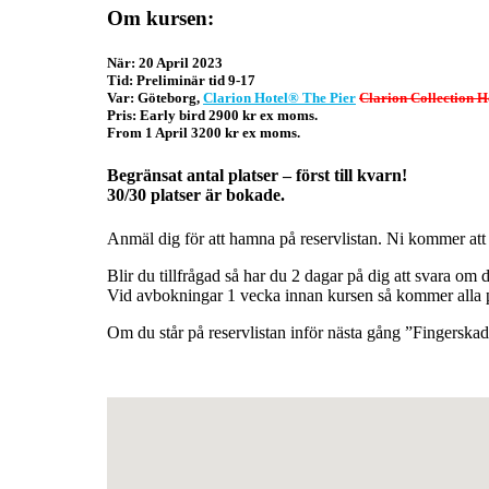
Om kursen:
När:
20 April 2023
Tid
: Preliminär tid 9-17
Var: Göteborg,
Clarion Hotel® The Pier
Clarion Collection H
Pris
: Early bird 2900 kr ex moms.
From 1 April 3200 kr ex moms.
Begränsat antal platser – först till kvarn!
30/30 platser är bokade.
Anmäl dig för att hamna på reservlistan. Ni kommer att
Blir du tillfrågad så har du 2 dagar på dig att svara om 
Vid avbokningar 1 vecka innan kursen så kommer alla på 
Om du står på reservlistan inför nästa gång ”Fingerska