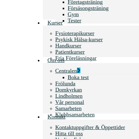
Företagsträning
Försäsongsträning
Gym
Tester
Kurser
Fysioterapikurser
Psykisk Hälsa-kurser
Handkurser
Patientkurser
Fria Föreläsningar
Om oss
Centralen
Boka test
Frölunda
Domkyrkan
Lindholmen
Vår personal
Samarbeten
Klubbsamarbeten
Kontakt
Kontaktuppgifter & Öppettider
Hitta till oss