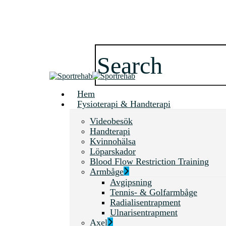
Skip
to
main
content
Close
Search
search
Menu
Hem
Fysioterapi & Handterapi
Videobesök
Handterapi
Kvinnohälsa
Löparskador
Blood Flow Restriction Training
Armbåge
Avgipsning
Tennis- & Golfarmbåge
Radialisentrapment
Ulnarisentrapment
Axel