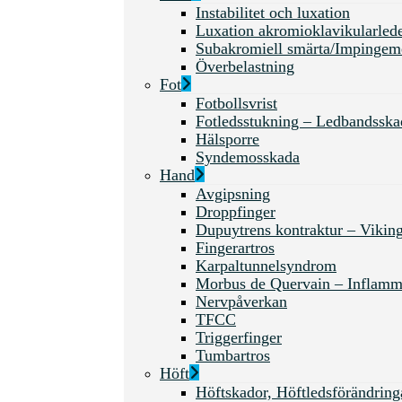
Instabilitet och luxation
Luxation akromioklavikularled
Subakromiell smärta/Impingem
Överbelastning
Fot
Fotbollsvrist
Fotledsstukning – Ledbandsska
Hälsporre
Syndemosskada
Hand
Avgipsning
Droppfinger
Dupuytrens kontraktur – Vikin
Fingerartros
Karpaltunnelsyndrom
Morbus de Quervain – Inflamma
Nervpåverkan
TFCC
Triggerfinger
Tumbartros
Höft
Höftskador, Höftledsförändr