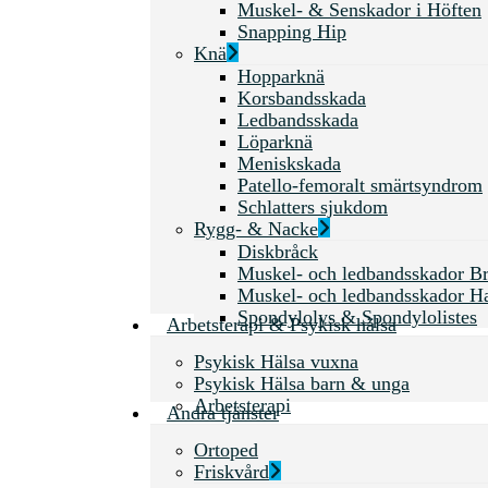
Muskel- & Senskador i Höften
Snapping Hip
Knä
Hopparknä
Korsbandsskada
Ledbandsskada
Löparknä
Meniskskada
Patello-femoralt smärtsyndrom
Schlatters sjukdom
Rygg- & Nacke
Diskbråck
Muskel- och ledbandsskador Br
Muskel- och ledbandsskador H
Spondylolys & Spondylolistes
Arbetsterapi & Psykisk hälsa
Psykisk Hälsa vuxna
Psykisk Hälsa barn & unga
Arbetsterapi
Andra tjänster
Ortoped
Friskvård