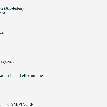
en (AC-leden)
ent
da
gasjukan
tion i hand eller tumme
ingar – CAM/PINCER