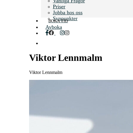
Vanliga Frågor
Priser
Jobba hos oss
Synpunkter
BOKA TID
Avboka
facebook
instagram
search
Viktor Lennmalm
Viktor Lennmalm