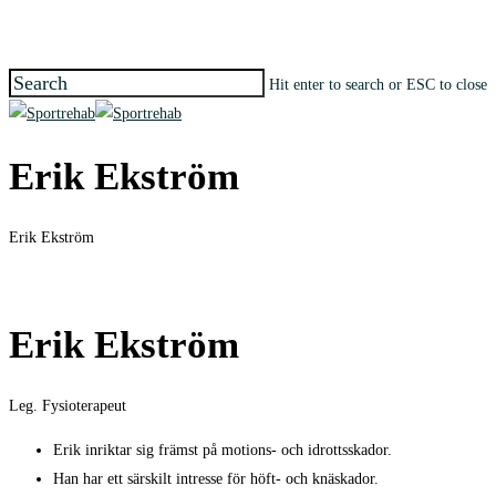
Skip
to
main
Hit enter to search or ESC to close
content
Close
Search
search
Menu
Erik Ekström
Erik Ekström
Erik Ekström
Leg. Fysioterapeut
Erik inriktar sig främst på motions- och idrottsskador.
Han har ett särskilt intresse för höft- och knäskador.