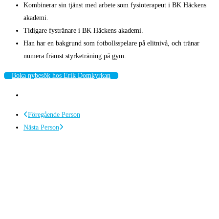
Kombinerar sin tjänst med arbete som fysioterapeut i BK Häckens
akademi.
Tidigare fystränare i BK Häckens akademi.
Han har en bakgrund som fotbollsspelare på elitnivå, och tränar
numera främst styrketräning på gym.
Boka nybesök hos Erik Domkyrkan
Föregående Person
Nästa Person