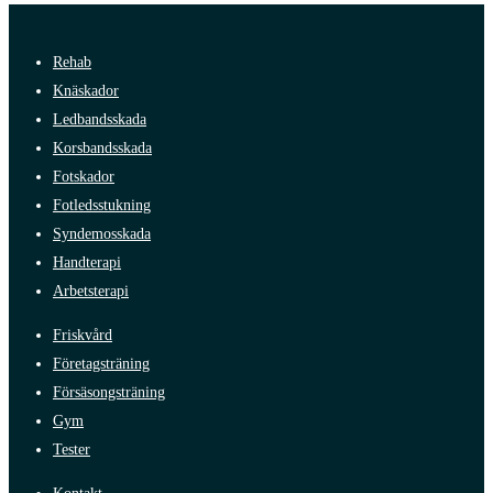
Rehab
Knäskador
Ledbandsskada
Korsbandsskada
Fotskador
Fotledsstukning
Syndemosskada
Handterapi
Arbetsterapi
Friskvård
Företagsträning
Försäsongsträning
Gym
Tester