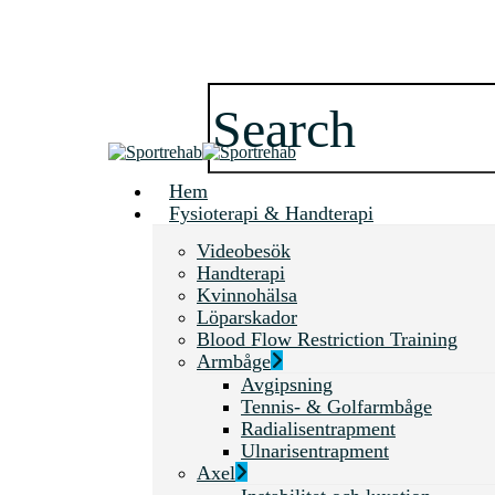
Close
Search
search
Menu
Hem
Fysioterapi & Handterapi
Videobesök
Handterapi
Kvinnohälsa
Löparskador
Blood Flow Restriction Training
Armbåge
Avgipsning
Tennis- & Golfarmbåge
Radialisentrapment
Ulnarisentrapment
Axel