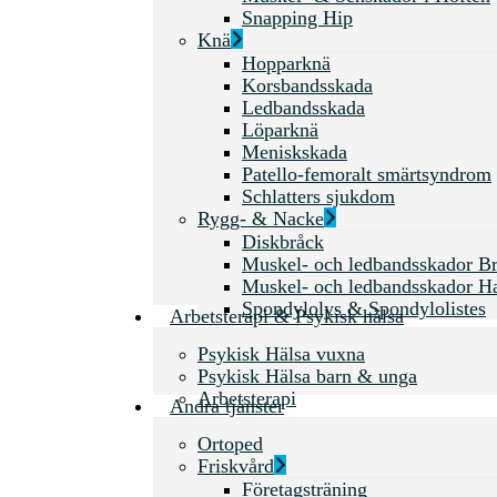
Snapping Hip
Knä
Hopparknä
Korsbandsskada
Ledbandsskada
Löparknä
Meniskskada
Patello-femoralt smärtsyndrom
Schlatters sjukdom
Rygg- & Nacke
Diskbråck
Muskel- och ledbandsskador Br
Muskel- och ledbandsskador H
Spondylolys & Spondylolistes
Arbetsterapi & Psykisk hälsa
Psykisk Hälsa vuxna
Psykisk Hälsa barn & unga
Arbetsterapi
Andra tjänster
Ortoped
Friskvård
Företagsträning