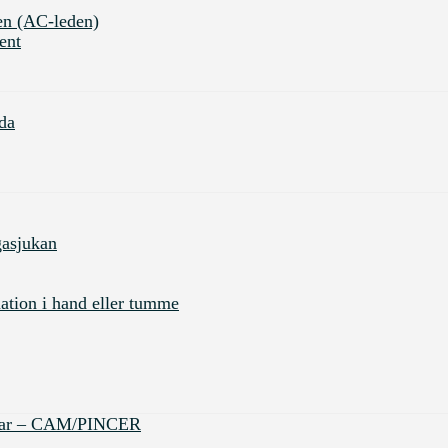
en (AC-leden)
ent
da
gasjukan
tion i hand eller tumme
ingar – CAM/PINCER