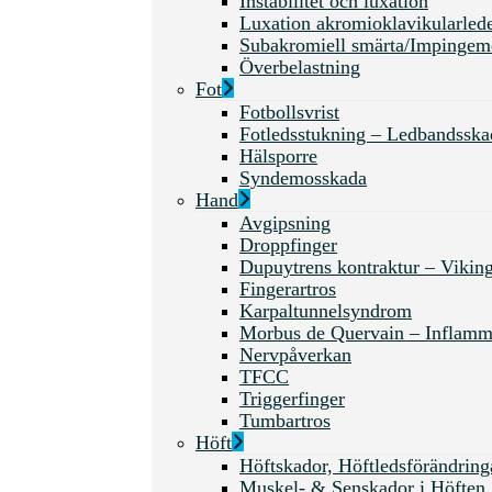
Instabilitet och luxation
Luxation akromioklavikularled
Subakromiell smärta/Impingem
Överbelastning
Fot
Fotbollsvrist
Fotledsstukning – Ledbandsska
Hälsporre
Syndemosskada
Hand
Avgipsning
Droppfinger
Dupuytrens kontraktur – Vikin
Fingerartros
Karpaltunnelsyndrom
Morbus de Quervain – Inflamma
Nervpåverkan
TFCC
Triggerfinger
Tumbartros
Höft
Höftskador, Höftledsförändr
Muskel- & Senskador i Höften