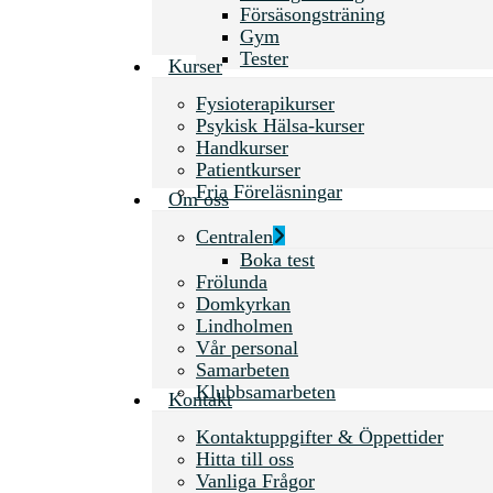
Försäsongsträning
Gym
Tester
Kurser
Fysioterapikurser
Psykisk Hälsa-kurser
Handkurser
Patientkurser
Fria Föreläsningar
Om oss
Centralen
Boka test
Frölunda
Domkyrkan
Lindholmen
Vår personal
Samarbeten
Klubbsamarbeten
Kontakt
Kontaktuppgifter & Öppettider
Hitta till oss
Vanliga Frågor