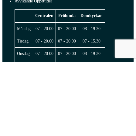
Avvikande Öppettider
Centralen
Frölunda
Domkyrkan
Måndag
07 - 20.00
07 - 20.00
08 - 19.30
Tisdag
07 - 20.00
07 - 20.00
07 - 15.30
Onsdag
07 - 20.00
07 - 20.00
08 - 19.30
Torsdag
07- 20.00
07 - 20.00
07 - 18.00
Fredag
07 - 16.00
07- 15.30
07 - 15.30
Lördag
Stängt
Stängt
Stängt
© 2026 Sportrehab.
facebook
instagram