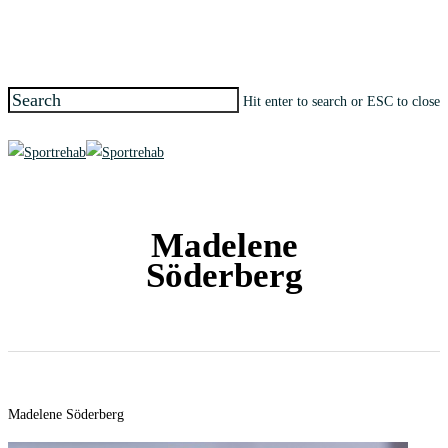
Skip
to
main
content
Hit enter to search or ESC to close
Close
Search
search
Menu
Madelene
Söderberg
Madelene Söderberg